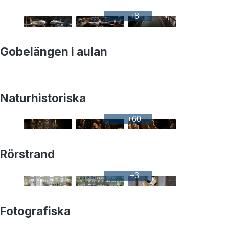
+
8
Gobelängen i aulan
Naturhistoriska
+
60
Rörstrand
+
3
Fotografiska