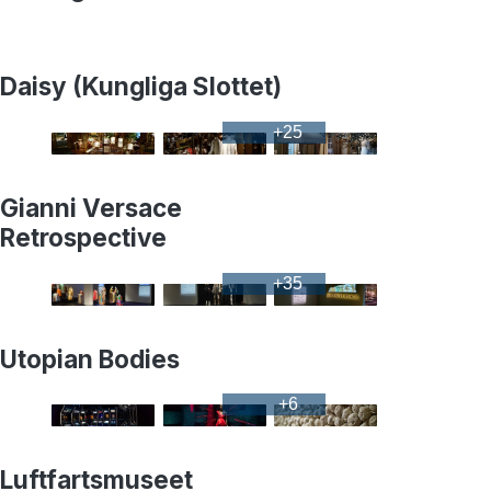
Daisy (Kungliga Slottet)
+
25
Gianni Versace
Retrospective
+
35
Utopian Bodies
+
6
Luftfartsmuseet