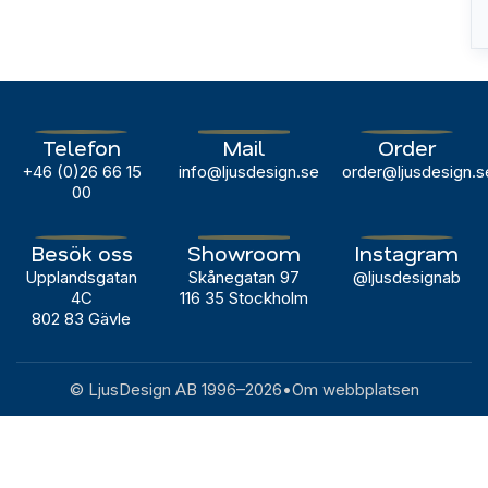
Telefon
Mail
Order
+46 (0)26 66 15
info@ljusdesign.se
order@ljusdesign.s
00
Besök oss
Showroom
Instagram
Upplandsgatan
Skånegatan 97
@ljusdesignab
4C
116 35 Stockholm
802 83 Gävle
© LjusDesign AB 1996–
2026
•
Om webbplatsen